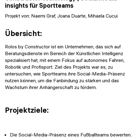
Veranstaltungen
insights für Sportteams
KURZKURSE
Projekt von:
Naemi Graf, Joana Duarte, Mihaela Cucui
Abschlussprojekte
Generative KI meistern
Alumni Geschichten
Übersicht:
Python Programmierung
KOSTENLOSE RESSOURCEN
Rolos by Constructor ist ein Unternehmen, das sich auf
Beratungsdienste im Bereich der Künstlichen Intelligenz
Data Science Einführungskurs
spezialisiert hat, mit einem Fokus auf autonomes Fahren,
Robotik und Profisport. Ziel des Projekts war es, zu
Web-Entwicklung Einführungskurs
untersuchen, wie Sportteams ihre Social-Media-Präsenz
nutzen können, um die Fanbindung zu stärken und das
Python Einführungskurs
Wachstum ihrer Anhängerschaft zu fördern.
Python & Ops Einführungskurs
Projektziele:
Die Social-Media-Präsenz eines Fußballteams bewerten.