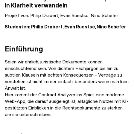
Veranstaltungen
in Klarheit verwandeln
KURZKURSE
Projekt von:
Philip Drabert, Evan Ruestsc, Nino Schefer
Abschlussprojekte
Generative KI meistern
Studenten: Philip Drabert, Evan Ruestsc, Nino Schefer
Alumni Geschichten
Python Programmierung
KOSTENLOSE RESSOURCEN
Einführung
Data Science Einführungskurs
Seien wir ehrlich, juristische Dokumente können
einschüchternd sein. Von dichtem Fachjargon bis hin zu
Web-Entwicklung Einführungskurs
subtilen Klauseln mit echten Konsequenzen - Verträge zu
verstehen ist nicht immer einfach, besonders wenn man kein
Python Einführungskurs
Anwalt ist.
Hier kommt der Contract Analyzer ins Spiel, eine moderne
Python & Ops Einführungskurs
Web-App, die darauf ausgelegt ist, alltägliche Nutzer mit KI-
gestützten Einblicken in die Rechtsdokumente zu stärken,
die sie unterschreiben.