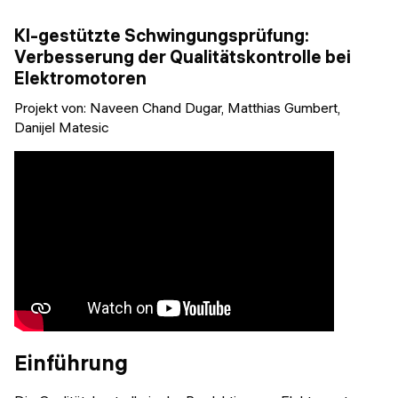
Veranstaltungen
KURZKURSE
KI-gestützte Schwingungsprüfung:
Abschlussprojekte
Verbesserung der Qualitätskontrolle bei
Generative KI meistern
Elektromotoren
Alumni Geschichten
Python Programmierung
Projekt von:
Naveen Chand Dugar, ​​Matthias Gumbert,
Danijel Matesic
KOSTENLOSE RESSOURCEN
Data Science Einführungskurs
Web-Entwicklung Einführungskurs
Python Einführungskurs
Python & Ops Einführungskurs
Einführung