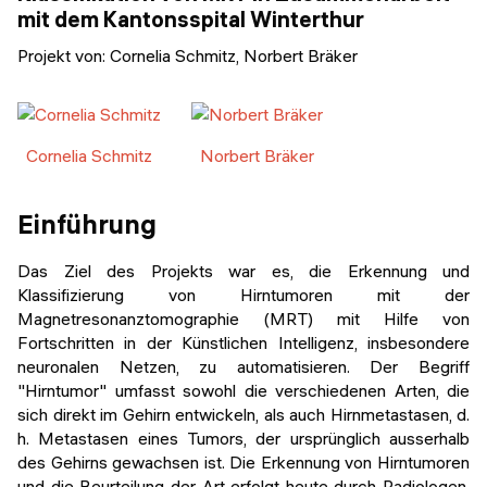
Veranstaltungen
mit dem Kantonsspital Winterthur
KURZKURSE
Projekt von:
Cornelia Schmitz, Norbert Bräker
Abschlussprojekte
Generative KI meistern
Alumni Geschichten
Python Programmierung
Cornelia Schmitz
Norbert Bräker
KOSTENLOSE RESSOURCEN
Data Science Einführungskurs
Einführung
Web-Entwicklung Einführungskurs
Das Ziel des Projekts war es, die Erkennung und
Klassifizierung von Hirntumoren mit der
Python Einführungskurs
Magnetresonanztomographie (MRT) mit Hilfe von
Fortschritten in der Künstlichen Intelligenz, insbesondere
Python & Ops Einführungskurs
neuronalen Netzen, zu automatisieren. Der Begriff
"Hirntumor" umfasst sowohl die verschiedenen Arten, die
sich direkt im Gehirn entwickeln, als auch Hirnmetastasen, d.
h. Metastasen eines Tumors, der ursprünglich ausserhalb
des Gehirns gewachsen ist. Die Erkennung von Hirntumoren
und die Beurteilung der Art erfolgt heute durch Radiologen,