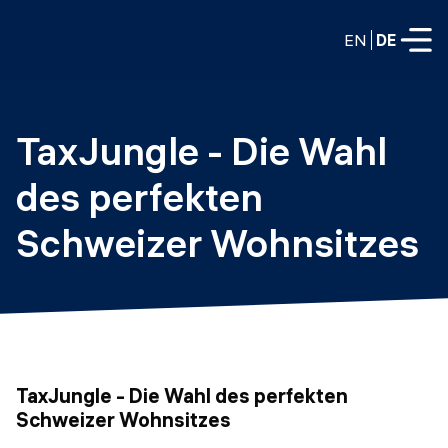
EN
DE
VOLLZEITPROGRAMME
TaxJungle - Die Wahl 
Data Science
des perfekten 
Web-Entwicklung und KI
Weiterbildung / Schulung
Schweizer Wohnsitzes
TEILZEITROGRAMME
Consulting
Data Science
Prototyping
Wer wir sind
DevOps
Stell unsere Absolventen ein
Blog
DevOps zu LLMOps
TaxJungle - Die Wahl des perfekten
Labs
Partner
Schweizer Wohnsitzes
LLMOps