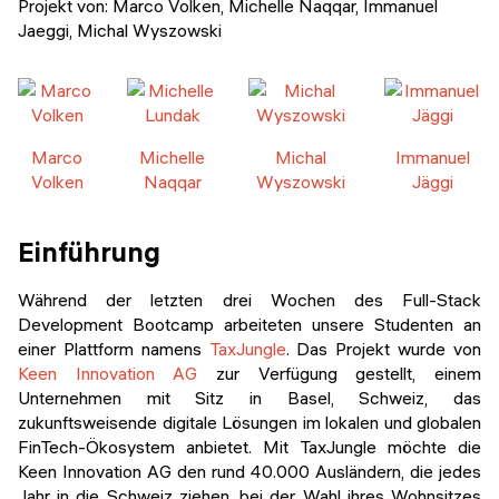
Projekt von:
Marco Volken, Michelle Naqqar, Immanuel
Veranstaltungen
KURZKURSE
Jaeggi, Michal Wyszowski
Abschlussprojekte
Generative KI meistern
Alumni Geschichten
Python Programmierung
Marco
Michelle
Michal
Immanuel
KOSTENLOSE RESSOURCEN
Volken
Naqqar
Wyszowski
Jäggi
Data Science Einführungskurs
Einführung
Web-Entwicklung Einführungskurs
Während der letzten drei Wochen des Full-Stack
Python Einführungskurs
Development Bootcamp arbeiteten unsere Studenten an
einer Plattform namens
TaxJungle
. Das Projekt wurde von
Python & Ops Einführungskurs
Keen Innovation AG
zur Verfügung gestellt, einem
Unternehmen mit Sitz in Basel, Schweiz, das
zukunftsweisende digitale Lösungen im lokalen und globalen
FinTech-Ökosystem anbietet. Mit TaxJungle möchte die
Keen Innovation AG den rund 40.000 Ausländern, die jedes
Jahr in die Schweiz ziehen, bei der Wahl ihres Wohnsitzes