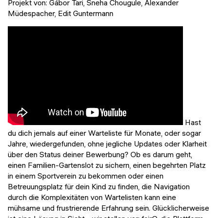
Projekt von:
Gábor Tari, Sneha Chougule, Alexander
Veranstaltungen
KURZKURSE
Müdespacher, Edit Guntermann
Abschlussprojekte
Generative KI meistern
Alumni Geschichten
Python Programmierung
KOSTENLOSE RESSOURCEN
Data Science Einführungskurs
Web-Entwicklung Einführungskurs
Hast
du dich jemals auf einer Warteliste für Monate, oder sogar
Python Einführungskurs
Jahre, wiedergefunden, ohne jegliche Updates oder Klarheit
über den Status deiner Bewerbung? Ob es darum geht,
Python & Ops Einführungskurs
einen Familien-Gartenslot zu sichern, einen begehrten Platz
in einem Sportverein zu bekommen oder einen
Betreuungsplatz für dein Kind zu finden, die Navigation
durch die Komplexitäten von Wartelisten kann eine
mühsame und frustrierende Erfahrung sein. Glücklicherweise