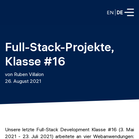
EN
DE
VOLLZEITPROGRAMME
Full-Stack-Projekte, 
Data Science
Klasse #16
Web-Entwicklung und KI
Weiterbildung / Schulung
von Ruben Villalon
TEILZEITROGRAMME
26. August 2021
Consulting
Data Science
Prototyping
Wer wir sind
DevOps
Stell unsere Absolventen ein
Blog
DevOps zu LLMOps
Labs
Partner
Unsere letzte Full-Stack Development Klasse #16 (3. Mai
LLMOps
2021 - 23. Juli 2021) arbeitete an vier Webanwendungen: