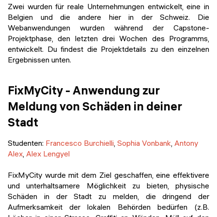
Veranstaltungen
Zwei wurden für reale Unternehmungen entwickelt, eine in
KURZKURSE
Belgien und die andere hier in der Schweiz. Die
Abschlussprojekte
Webanwendungen wurden während der Capstone-
Generative KI meistern
Projektphase, den letzten drei Wochen des Programms,
Alumni Geschichten
entwickelt. Du findest die Projektdetails zu den einzelnen
Python Programmierung
Ergebnissen unten.
KOSTENLOSE RESSOURCEN
FixMyCity - Anwendung zur
Data Science Einführungskurs
Meldung von Schäden in deiner
Web-Entwicklung Einführungskurs
Stadt
Python Einführungskurs
Studenten
:
Francesco Burchielli
,
Sophia Vonbank
,
Antony
Alex
,
Alex Lengyel
Python & Ops Einführungskurs
FixMyCity wurde mit dem Ziel geschaffen, eine effektivere
und unterhaltsamere Möglichkeit zu bieten, physische
Schäden in der Stadt zu melden, die dringend der
Aufmerksamkeit der lokalen Behörden bedürfen (z.B.