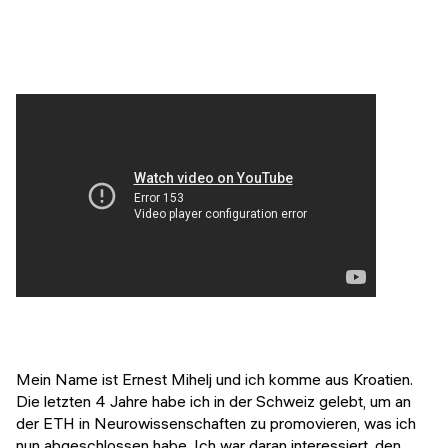
Veranstaltungen
KURZKURSE
Abschlussprojekte
Generative KI meistern
Alumni Geschichten
Python Programmierung
KOSTENLOSE RESSOURCEN
Data Science Einführungskurs
Web-Entwicklung Einführungskurs
Python Einführungskurs
Python & Ops Einführungskurs
Mein Name ist Ernest Mihelj und ich komme aus Kroatien.
Die letzten 4 Jahre habe ich in der Schweiz gelebt, um an
der ETH in Neurowissenschaften zu promovieren, was ich
nun abgeschlossen habe. Ich war daran interessiert, den