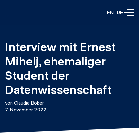
EN
DE
VOLLZEITPROGRAMME
Interview mit Ernest 
Data Science
Mihelj, ehemaliger 
Web-Entwicklung und KI
Weiterbildung / Schulung
Student der 
TEILZEITROGRAMME
Consulting
Datenwissenschaft
Data Science
Prototyping
Wer wir sind
von Claudia Boker
DevOps
7. November 2022
Stell unsere Absolventen ein
Blog
DevOps zu LLMOps
Labs
Partner
LLMOps