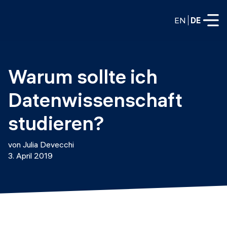
EN
DE
VOLLZEITPROGRAMME
Warum sollte ich 
Data Science
Datenwissenschaft 
Web-Entwicklung und KI
Weiterbildung / Schulung
studieren?
TEILZEITROGRAMME
Consulting
von Julia Devecchi
Data Science
3. April 2019
Prototyping
Wer wir sind
DevOps
Stell unsere Absolventen ein
Blog
DevOps zu LLMOps
Labs
Partner
LLMOps