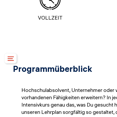
VOLLZEIT
Programmüberblick
Kursdetails
Bevorstehende Termine
Lehrplan
Hochschulabsolvent, Unternehmer oder wi
Betreuung
vorhandenen Fähigkeiten erweitern? In jed
Campus
Intensivkurs genau das, was Du gesucht h
Finanzierungsformen
unseren Lehrplan sorgfältig so gestaltet, 