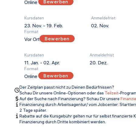
Bewerben
Online
Kursdaten
Anmeldefrist
23. Nov.
-
19. Feb.
02. Nov.
Format
Bewerben
Vor Ort
Kursdaten
Anmeldefrist
11. Jan.
-
02. Apr.
20. Dez.
Format
Bewerben
Online
Der Zeitplan passt nicht zu Deinen Bedürfnissen?
Schau Dir unsere Online-Optionen oder das
Teilzeit
-Program
Auf der Suche nach Finanzierung? Schau Dir unsere
Finanzi
Finanzierung durch Arbeitsagentur/ vom Jobcenter: Startte
2 Tage später.
Rabatte auf die Kursgebühr gelten nur für selbst finanzierte 
Finanzierung durch Dritte kombiniert werden.