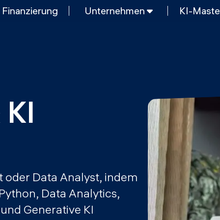
Finanzierung
Unternehmen
KI-Maste
E
KURZKURSE
Generative KI meistern
g und KI
Python Programmierung
KOSTENLOSE RESSOURCEN
Data Science Einführungskurs
 KI 
Web-Entwicklung Einführungskurs
MOps
Python Einführungskurs
Python & Ops Einführungskurs
 oder Data Analyst, indem
 Python, Data Analytics,
und Generative KI