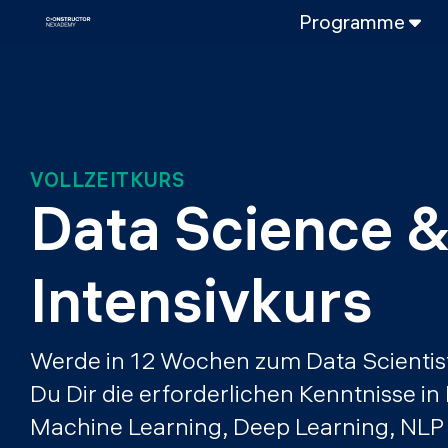
Programme
VOLLZEITPROGRAMM
Data Science
Web-Entwicklun
TEILZEITROGRAMME
VOLLZEITKURS
Data Science
Data Science &
DevOps
DevOps zu LL
Intensivkurs
LLMOps
Werde in 12 Wochen zum Data Scientist
Du Dir die erforderlichen Kenntnisse in
Machine Learning, Deep Learning, NLP 