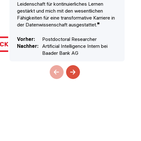
Leidenschaft für kontinuierliches Lernen
bis
gestärkt und mich mit den wesentlichen
Pr
Fähigkeiten für eine transformative Karriere in
Un
der Datenwissenschaft ausgestattet.
❞
bes
Vorher
:
Postdoctoral Researcher
Vo
Nachher
:
Artificial Intelligence Intern bei
Na
Baader Bank AG