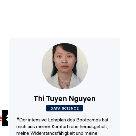
Thi Tuyen Nguyen
DATA SCIENCE
❝
Der intensive Lehrplan des Bootcamps hat
❝
D
mich aus meiner Komfortzone herausgeholt,
und
meine Widerstandsfähigkeit und meine
Pa